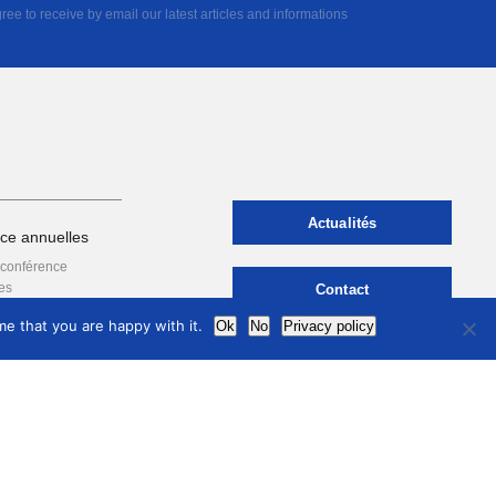
ree to receive by email our latest articles and informations
Actualités
ce annuelles
 conférence
es
Contact
es
e that you are happy with it.
Ok
No
Privacy policy
international
council
of museums
Mentions légales
Politique de confidentialité