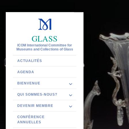
GLASS
ICOM International Committee for
Museums and Collections of Glass
ACTUALITÉS
AGENDA
BIENVENUE
QUI SOMMES-NOUS?
DEVENIR MEMBRE
CONFÉRENCE
ANNUELLES