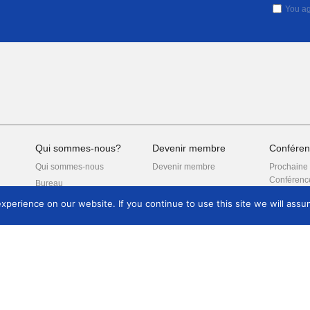
You ag
Qui sommes-nous?
Devenir membre
Conféren
Qui sommes-nous
Devenir membre
Prochaine
Conférenc
Bureau
précédent
perience on our website. If you continue to use this site we will assum
ence
Nos publications
Publications
Bulletin annuel