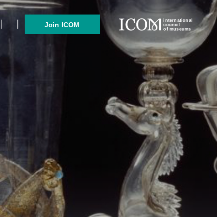
international
Join ICOM
council
of museums