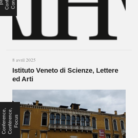
8 avril 2025
Istituto Veneto di Scienze, Lettere
ed Arti
,
,
s
n
n
s