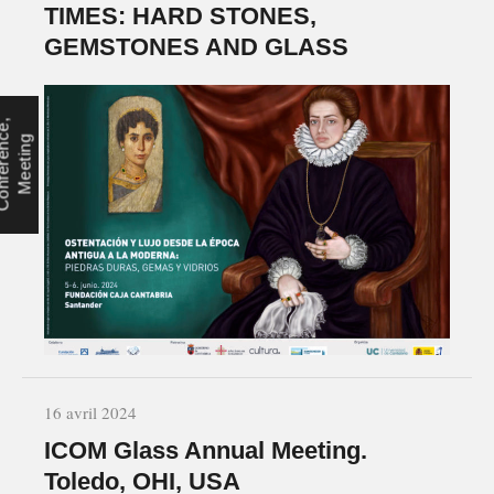
TIMES: HARD STONES,
GEMSTONES AND GLASS
C
o
n
f
é
r
e
n
e
,
M
e
e
t
i
n
c
g
16 avril 2024
ICOM Glass Annual Meeting.
Toledo, OHI, USA