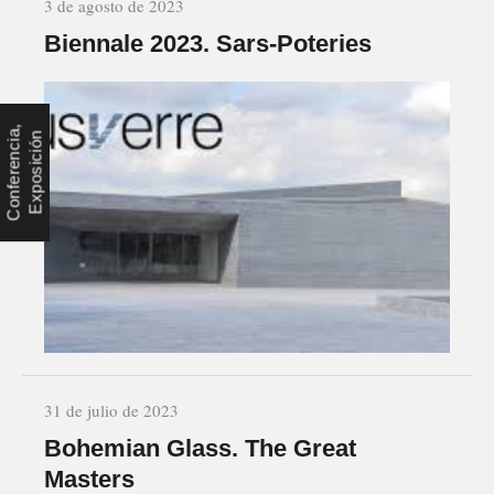
3 de agosto de 2023
Biennale 2023. Sars-Poteries
C
o
n
f
e
r
e
n
c
,
C
o
n
f
e
r
e
n
c
i
,
E
x
p
o
s
i
c
i
ó
e
a
n
31 de julio de 2023
Bohemian Glass. The Great
Masters