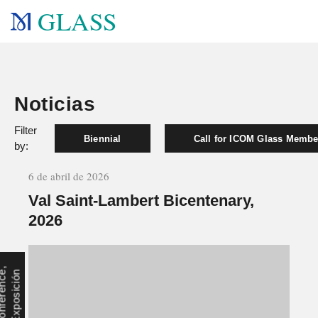
GLASS
Noticias
Filter
Biennial
Call for ICOM Glass Membe
by:
6 de abril de 2026
Val Saint-Lambert Bicentenary,
2026
C
o
n
f
e
r
e
n
c
,
E
x
p
o
s
i
c
i
ó
e
n