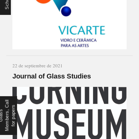
22 de septiembre de 2021
Journal of Glass Studies
l
O
C
s
C
s
,
e