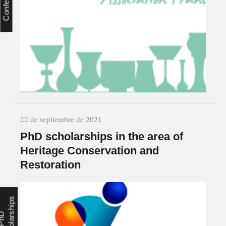
Conference
22 de septiembre de 2021
PhD scholarships in the area of
Heritage Conservation and
Restoration
s
P
h
D
S
c
h
o
l
a
r
s
h
i
p